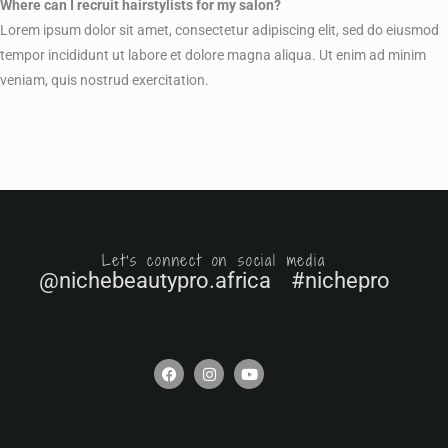
Where can I recruit hairstylists for my salon?
Lorem ipsum dolor sit amet, consectetur adipiscing elit, sed do eiusmod
tempor incididunt ut labore et dolore magna aliqua. Ut enim ad minim
veniam, quis nostrud exercitation.
Let's connect on social media
@nichebeautypro.africa #nichepro
F
I
Y
a
n
o
c
s
u
e
t
t
b
a
u
o
g
b